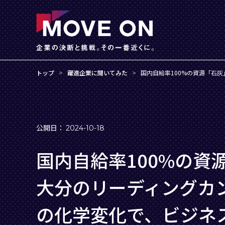
トップ
>
躍進企業に聞いてみた
>
国内自給率100%の資源「石
2024
-
10
-
18
国内自給率100%の資
大分のリーディングカ
の化学変化で、ビジネ