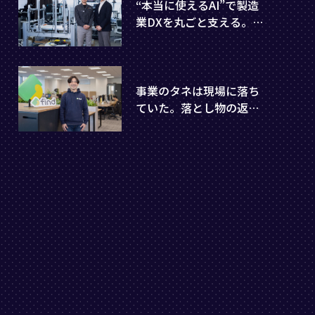
“本当に使えるAI”で製造
業DXを丸ごと支える。大
阪発スタートアップとオ
リックスの挑戦
事業のタネは現場に落ち
ていた。落とし物の返却
率3倍を実現したスター
トアップfindの発想転換
に迫る