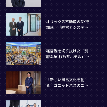
カー・オリジナルあい。
「驚きをデザインする」
企画力に迫る
オリックス不動産のDXを
加速。「経営とシステム
の一体化」を実現する東
京コンサルティングのオ
ーダーメイド型支援とは
経営難を切り抜けた「別
府温泉 杉乃井ホテル」の
成功に見る、オリックス
流ホテル運営術
「新しい風呂文化を創
る」ユニットバスのニッ
チトップシェアメーカ
ー・日ポリ化工の対応力