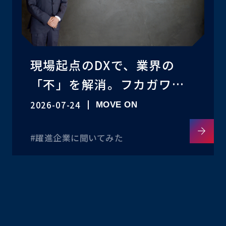
現場起点のDXで、業界の
「不」を解消。フカガワが
進める、空調ダクト業界の
2026-07-24
MOVE ON
生産性改革
#躍進企業に聞いてみた