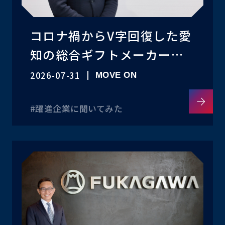
コロナ禍からV字回復した愛
知の総合ギフトメーカー・
オリジナルあい。「驚きを
2026-07-31
MOVE ON
デザインする」企画力に迫
#躍進企業に聞いてみた
る