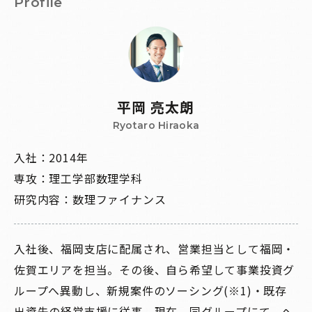
P
r
o
f
i
l
e
平岡 亮太朗
Ryotaro Hiraoka
入社：2014年
専攻：理工学部数理学科
研究内容：数理ファイナンス
入社後、福岡支店に配属され、営業担当として福岡・
佐賀エリアを担当。その後、自ら希望して事業投資グ
ループへ異動し、新規案件のソーシング(※1)・既存
出資先の経営支援に従事。現在、同グループにて、ヘ