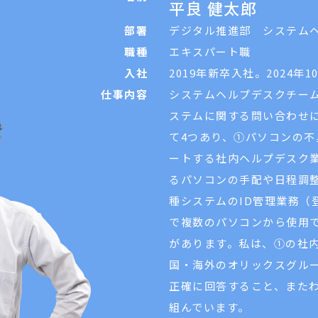
平良
健太郎
部署
デジタル推進部 システム
職種
エキスパート職
入社
2019年新卒入社。2024年
仕事内容
システムヘルプデスクチー
ステムに関する問い合わせ
て4つあり、①パソコンの
ートする社内ヘルプデスク
るパソコンの手配や日程調
種システムのID管理業務（
で複数のパソコンから使用
があります。私は、①の社
国・海外のオリックスグル
正確に回答すること、また
組んでいます。