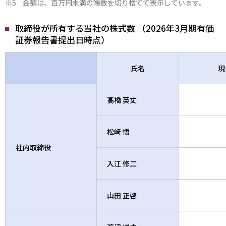
金額は、百万円未満の端数を切り捨てて表示しています。
取締役が所有する当社の株式数 （2026年3月期有価
証券報告書提出日時点）
氏名
現
髙橋 英丈
松﨑 悟
社内取締役
入江 修二
山田 正啓