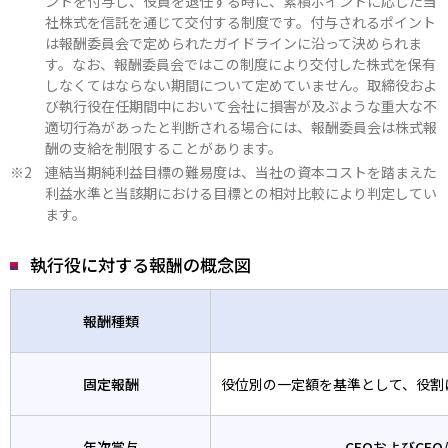
ントを付与し、役員を退任する時に、累積ポイントに応じた当
社株式を信託を通じて交付する制度です。付与されるポイント
は報酬委員会で定められたガイドラインに沿って決められま
す。なお、報酬委員会ではこの制度により交付した株式を保有
しなくてはならない期間について定めていません。取締役およ
び執行役在任期間中において会社に損害が及ぶような重大な不
適切行為があったと判断される場合には、報酬委員会は株式報
酬の支給を制限することがあります。
連結当期純利益目標の難易度は、当社の資本コストを踏まえた
利益水準と当該期における目標との相対比較により判定してい
ます。
執行役に対する報酬の概念図
報酬種類
固定報酬
役位別の一定額を基準として、役割
年次賞与
CEOおよびCFO/