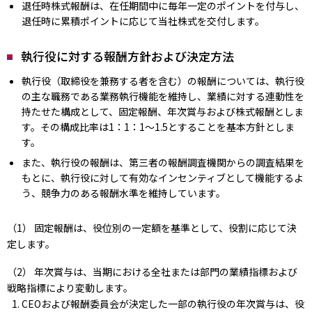
退任時株式報酬は、在任期間中に毎年一定のポイントを付与し、
退任時に累積ポイントに応じて当社株式を交付します。
執行役に対する報酬方針および決定方法
執行役（取締役を兼務する者を含む）の報酬については、執行役
の主な職務である業務執行機能を維持し、業績に対する連動性を
持たせた構成として、固定報酬、年次賞与および株式報酬としま
す。その構成比率は1：1：1～1.5とすることを基本方針としま
す。
また、執行役の報酬は、第三者の報酬調査機関からの調査結果を
もとに、執行役に対して有効なインセンティブとして機能するよ
う、競争力のある報酬水準を維持しています。
（1） 固定報酬は、役位別の一定額を基準として、役割に応じて決
定します。
（2） 年次賞与は、当期における全社または部門の業績指標および
戦略指標により変動します。
CEOおよび報酬委員会が決定した一部の執行役の年次賞与は、役