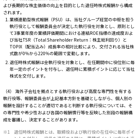
よび長期的な株主価値の向上を目的とした退任時株式報酬から構成
されます。
業績連動型株式報酬（PSU）は、当社グループ経営の中枢を担う
執行役として報酬委員会が決定した執行役を対象とし、原則とし
て3事業年度の業績評価期間における連結ROE指標の達成度およ
び当社TSR（Total Shareholder Return：株主総利回り）と
TOPIX（配当込み）成長率の相対比較により、交付される当社株
式数が0％から220％の範囲で変動します。
退任時株式報酬は全執行役を対象とし、在任期間中に役位別に毎
年一定のポイントを付与し、退任時に累積ポイントに応じて当社
株式を交付します。
（4） 海外子会社を拠点とする執行役および高度な専門性を有する
執行役等、報酬委員会が上記基本方針を基礎としながら、個人別の
報酬を設計することが適切であると判断する執行役については、そ
の専門性や希少性および各国の報酬慣行等を反映した別段の報酬構
成を審議し、決定することがあります。
退任時株式報酬とは、取締役および執行役の在任中に毎年ポイ