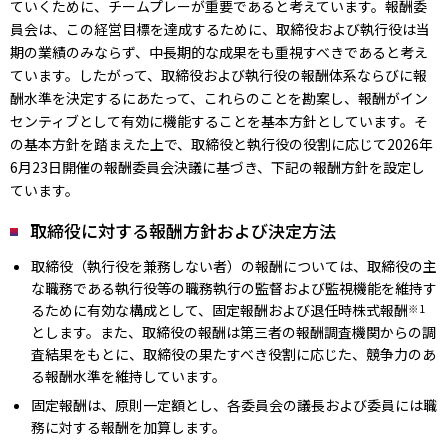
ていくために、チームプレーが重要であると考えています。報酬委
員会は、この経営目標を達成するために、取締役および執行役は当
期の業績のみならず、中長期的な成果をも重視すべきであると考え
ています。したがって、取締役および執行役の報酬体系ならびに報
酬水準を決定するにあたって、これらのことを勘案し、報酬がイン
センティブとして有効に機能することを基本方針としています。そ
の基本方針を踏まえた上で、取締役と執行役の役割に応じて2026年
6月23日開催の報酬委員会決議に基づき、下記の報酬方針を設定し
ています。
取締役に対する報酬方針および決定方法
取締役（執行役を兼務しない者）の報酬については、取締役の主
な職務である執行役等の職務執行の監督および監視機能を維持す
るために有効な構成として、固定報酬および退任時株式報酬
※1
とします。また、取締役の報酬は第三者の報酬調査機関からの調
査結果をもとに、取締役の果たすべき役割に応じた、競争力のあ
る報酬水準を維持しています。
固定報酬は、原則一定額とし、各委員会の議長および委員には職
務に対する報酬を加算します。