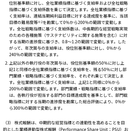
位別基準額に対し、全社業績指標に基づく支給率および全社戦略
指標に基づく支給係数を乗じて決定します。全社業績指標に基づ
く支給率は、連結当期純利益目標に対する達成度を基準に、当該
目標の難易度等
を勘案して0％から200％の範囲で変動しま
※2
す。全社戦略指標に基づく支給係数は、中長期的な経営戦略実現
のための各種施策（サステナビリティに関する施策を含む）に対
する当期の進捗度に基づき、0.8～1.2の範囲で変動します。した
がって、年次賞与の支給率は、役位別基準額に対し、0％から
240％の範囲で変動します。
上記以外の執行役の年次賞与は、役位別基準額の50％に対し上
記1と同様の全社業績指標に基づく支給率を、残る50％に対し部
門業績・戦略指標に基づく支給率を、それぞれ乗じて決定しま
す。全社業績指標に基づく支給率は、上記1と同様に0％から
200％の範囲で変動します。部門業績・戦略指標に基づく支給率
は、各執行役が担当する部門の目標達成度を基準として、部門戦
略指標に対する当期の進捗度を勘案した総合評価により、0％か
ら300％の範囲で変動します。
（3） 株式報酬は、中期的な経営指標との連動性を高めることを目
的とした業績連動型株式報酬（Performance Share Unit：PSU）お