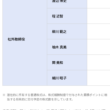
渡辺 博史
程 近智
柳川 範之
社外取締役
柚木 真美
関 美和
細川 昭子
潜在的に所有する普通株式は、株式報酬制度で付与された累積ポイントに相
当する将来的に交付予定の株式数を示しています。