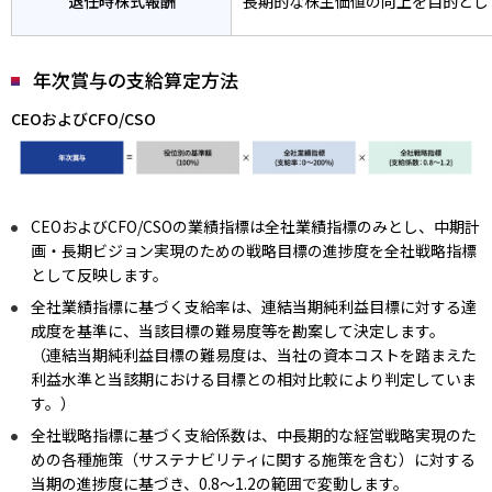
退任時株式報酬
長期的な株主価値の向上を目的とし
年次賞与の支給算定方法
CEOおよびCFO/CSO
CEOおよびCFO/CSOの業績指標は全社業績指標のみとし、中期計
画・長期ビジョン実現のための戦略目標の進捗度を全社戦略指標
として反映します。
全社業績指標に基づく支給率は、連結当期純利益目標に対する達
成度を基準に、当該目標の難易度等を勘案して決定します。
（連結当期純利益目標の難易度は、当社の資本コストを踏まえた
利益水準と当該期における目標との相対比較により判定していま
す。）
全社戦略指標に基づく支給係数は、中長期的な経営戦略実現のた
めの各種施策（サステナビリティに関する施策を含む）に対する
当期の進捗度に基づき、0.8～1.2の範囲で変動します。