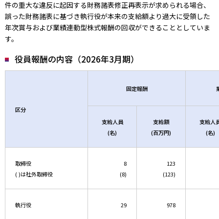
件の重大な違反に起因する財務諸表修正再表示が求められる場合、
誤った財務諸表に基づき執行役が本来の支給額より過大に受領した
年次賞与および業績連動型株式報酬の回収ができることとしていま
す。
役員報酬の内容（2026年3月期）
固定報酬
区分
支給人員
支給額
支給人
(名)
(百万円)
(名)
取締役
8
123
( )は社外取締役
(8)
(123)
執行役
29
978