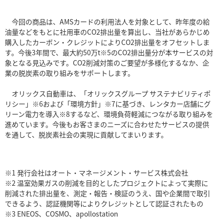
今回の商品は、AMSカードの利用法人を対象として、昨年度の給
油量などをもとに社用車のCO2排出量を算出し、当社があらかじめ
購入したカーボン・クレジットによりCO2排出量をオフセットしま
す。今後3年間で、最大約50万t※5のCO2排出量分が本サービスの対
象となる見込みです。CO2削減対策のご要望が多様化するなか、企
業の脱炭素の取り組みをサポートします。
オリックス自動車は、「オリックスグループ サステナビリティポ
リシー」※6および「環境方針」※7に基づき、レンタカー店舗にグ
リーン電力を導入※8するなど、環境負荷軽減につながる取り組みを
進めています。今後もお客さまのニーズに合わせたサービスの提供
を通して、脱炭素社会の実現に貢献してまいります。
※1 発行会社はオート・マネージメント・サービス株式会社
※2 温室効果ガスの削減を目的としたプロジェクトによって実際に
削減された排出量を、測定・報告・検証のうえ、国や企業間で取引
できるよう、認証機関等によりクレジットとして認証されたもの
※3 ENEOS、COSMO、apollostation