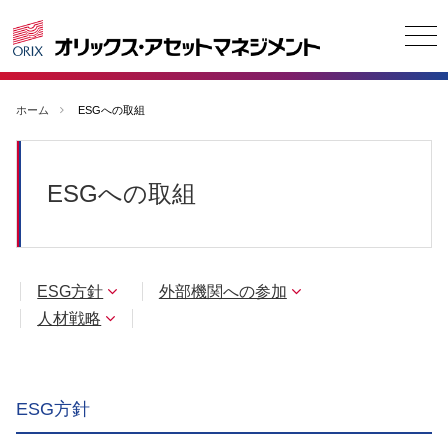
ご挨拶
ホーム
ESGへの取組
会社概要
ESGへの取組
ESGへの取組
お客さま本位の業務運営に
関する基本方針
ESG方針
外部機関への参加
English
お問い合わせ
人材戦略
ESG方針