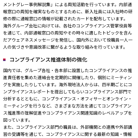
メントグレー事例解説集」による周知活動を行っています。内部通
報窓口の周知を確実なものとするために、新入社員には入社時の研
修の際に通報窓口の情報が記載されたカードを配布しています。
海外グループ会社に向けては、各社のコンプライアンス管掌役員等
を通じて、内部通報窓口の周知やその時々に適したトピックを含ん
だアウェアネスメッセージを発信し、国内外において役職員一人一
人の気づきや意識改革に繋がるような取り組みを行っています。
コンプライアンス推進体制の強化
国内では、グループ各社・各本部に設置したコンプライアンスの推
進責任者を集めた連絡会を定期的に開催したり、個別にミーティン
グを実施したりしています。海外現地法人からは、四半期ごとにコ
ンプライアンスレポートを提出してもらいコンプライアンス部門で
分析するとともに、コンプライアンス・オフィサーとオンライン・
ミーティングを行うなど、さまざまな方法を通じてコンプライアン
ス推進策の理解促進やコンプライアンス関連知識のレベルアップを
図っています。
また、コンプライアンス部門の職員は、外部機関との連携や外部講
習の受講等を通じて、コンプライアンスに関する最新の知識・情報