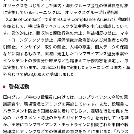
オリックスをはじめとした国内・海外グループ会社の役職員を対象
に実施しているeラーニングは、 オリックスグループ行動指針
（Code of Conduct）で定めるCore Compliance Valuesと行動原則
を軸として、特に注意すべきリスクや法令等を中心に構成していま
す。具体的には、贈収賄と腐敗行為の禁止、利益相反の禁止、マネ
ー・ローンダリングの禁止、経済制裁対象活動および対象者との取
引禁止、インサイダー取引の禁止、人権の尊重、個人データの保護
などに関するもので、実際に発生したコンプライアンス違反事案や
インシデントの事後分析結果なども踏まえて研修内容を決定し、毎
年実施しています。2026年3月期に実施したeラーニングは国内・海
外合わせて約38,000人が受講しました。
啓発活動
国内グループ会社の役職員に向けては、コンプライアンス全般の意
識調査や、職場環境ヒアリングを実施しています。また、役職員に
ハラスメント防止の知識を身に着けてもらい、適切な行動を促すた
めの「ハラスメント防止のためのガイドブック」を発行しているほ
か、実際にコンプライアンス・ホットラインに相談された事例や職
場環境ヒアリングなどでの役職員の意見をもとにまとめた「ハラス