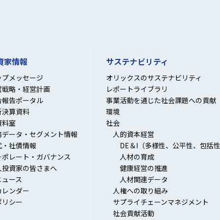
資家情報
サステナビリティ
ップメッセージ
オリックスのサステナビリティ
営戦略・経営計画
レポートライブラリ
合報告ポータル
事業活動を通じた社会課題への貢献
新決算資料
環境
資料室
社会
務データ・セグメント情報
人的資本経営
式・社債情報
DE＆I（多様性、公平性、包括
ーポレート・ガバナンス
人材の育成
人投資家の皆さまへ
健康経営の推進
ニュース
人材関連データ
カレンダー
人権への取り組み
ポリシー
サプライチェーンマネジメント
社会貢献活動