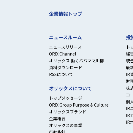
企業情報トップ
ニュースルーム
投
ニュースリリース
ト
ORIX Channel
経
オリックス 働くパパママ川柳
統
資料ダウンロード
最
RSSについて
IR
財
オリックスについて
株
コ
トップメッセージ
個
ORIX Group Purpose & Culture
IR
オリックスブランド
IR
企業概要
IR
オリックスの事業
行動指針