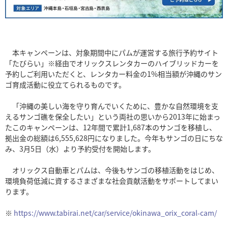
本キャンペーンは、対象期間中にパムが運営する旅行予約サイト
「たびらい」※経由でオリックスレンタカーのハイブリッドカーを
予約しご利用いただくと、レンタカー料金の1%相当額が沖縄のサン
ゴ育成活動に役立てられるものです。
「沖縄の美しい海を守り育んでいくために、豊かな自然環境を支
えるサンゴ礁を保全したい」という両社の思いから2013年に始まっ
たこのキャンペーンは、12年間で累計1,687本のサンゴを移植し、
拠出金の総額は6,555,628円になりました。今年もサンゴの日にちな
み、3月5日（水）より予約受付を開始します。
オリックス自動車とパムは、今後もサンゴの移植活動をはじめ、
環境負荷低減に資するさまざまな社会貢献活動をサポートしてまい
ります。
※
https://www.tabirai.net/car/service/okinawa_orix_coral-cam/