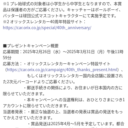
※1 プレ始球式の対象者は小学生から中学生となりますので、本賞
品は保護者の方がご応募ください。キャッチャーはボールボーイ、
バッターは球団公式マスコットキャラクターにて実施予定です。
※2 オリックスレンタカー40周年特設サイト：
https://car.orix.co.jp/special/40th_anniversary/
■プレゼントキャンペーン概要
応募期間：2025年2月26日（水）～2025年3月31日（月）午後11時
59分
応募方法：・オリックスレンタカーキャンペーン特設サイト
（
https://car.orix.co.jp/campaign/40th_thanks_present.html
）、
もしくはオリックスレンタカー国内全店舗に設置され
た2次元バーコードよりご応募ください。
・郵送手続きの関係により、お住まいが日本国内の方に
限らせていただきます。
・本キャンペーンへの当選権利は、おひとりさまにつき1
アカウントに限らせていただきます。
当選者発表：・厳正な抽選の上、当選者の発表は賞品の発送をもっ
てかえさせていただきます。
・賞品発送は2025年4月～5月を予定しています。都合