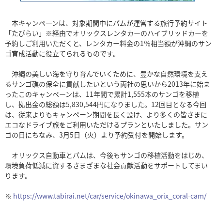
本キャンペーンは、対象期間中にパムが運営する旅行予約サイト
「たびらい」※経由でオリックスレンタカーのハイブリッドカーを
予約しご利用いただくと、レンタカー料金の1％相当額が沖縄のサン
ゴ育成活動に役立てられるものです。
沖縄の美しい海を守り育んでいくために、豊かな自然環境を支え
るサンゴ礁の保全に貢献したいという両社の思いから2013年に始ま
ったこのキャンペーンは、11年間で累計1,555本のサンゴを移植
し、拠出金の総額は5,830,544円になりました。12回目となる今回
は、従来よりもキャンペーン期間を長く設け、より多くの皆さまに
エコなドライブ旅をご利用いただけるプランといたしました。サン
ゴの日にちなみ、3月5日（火）より予約受付を開始します。
オリックス自動車とパムは、今後もサンゴの移植活動をはじめ、
環境負荷低減に資するさまざまな社会貢献活動をサポートしてまい
ります。
※
https://www.tabirai.net/car/service/okinawa_orix_coral-cam/