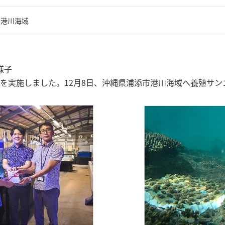
市港川海域
様子
呈式を実施しました。12月8日、沖縄県浦添市港川海域へ養殖サン