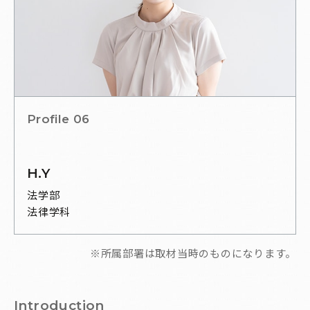
Profile 06
H.Y
法学部
法律学科
※所属部署は取材当時のものになります。
I
n
t
r
o
d
u
c
t
i
o
n