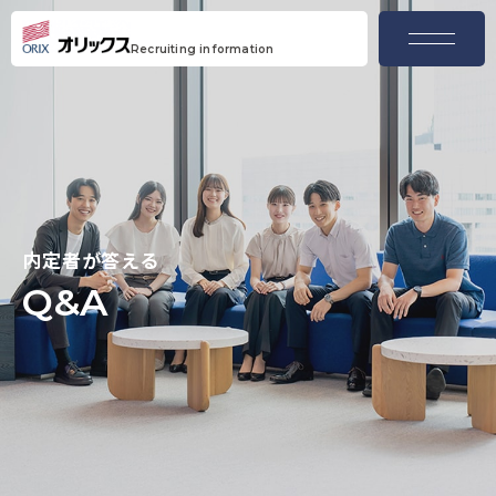
menu
Recruiting information
内定者が答える
Q&A