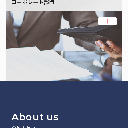
コーポレート部門
A
b
o
u
t
u
s