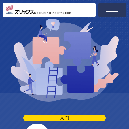
menu
Recruiting information
入門