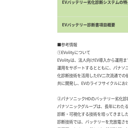
EVバッテリー劣化診断システムの特
EVバッテリー診断書項目概要
■参考情報
①EVolityについて
EVolityは、法人向けEV導入か
運用をサポートするとともに、パナソ
化診断技術を活用したEV二次流通での
共に開発し、EVのライフサイクルにお
②パナソニックHDのバッテリー劣化診
パナソニックグループは、長年にわた
診断・可視化する技術を培ってきまし
診断技術では、バッテリーを充放電さ