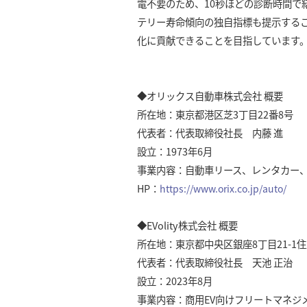
電不要のため、10秒ほどの診断時間で
テリー寿命傾向の独自指標も提示するこ
化に貢献できることを目指しています
◆オリックス自動車株式会社 概要
所在地：東京都港区芝3丁目22番8号
代表者：代表取締役社長 内藤 進
設立：1973年6月
事業内容：自動車リース、レンタカー
HP：
https://www.orix.co.jp/auto/
◆EVolity株式会社 概要
所在地：東京都中央区銀座8丁目21-1
代表者：代表取締役社長 天池 正治
設立：2023年8月
事業内容：商用EV向けフリートマネジ