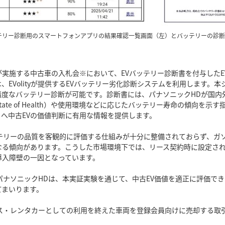
テリー診断用のスマートフォンアプリの結果確認一覧画面（左）とバッテリーの診断
実施する中古車の入札会※において、EVバッテリー診断書を付与したE
、EVolityが提供するEVバッテリー劣化診断システムを利用します。
度なバッテリー診断が可能です。診断書には、パナソニックHDが国内外
ate of Health）や使用環境などに応じたバッテリー寿命の傾向を
へ中古EVの価値判断に有用な情報を提供します。
テリーの品質を客観的に評価する仕組みが十分に整備されておらず、ガ
なる傾向があります。こうした市場環境下では、リース契約時に設定さ
導入障壁の一因となっています。
びパナソニックHDは、本実証実験を通じて、中古EV価値を適正に評価で
てまいります。
ス・レンタカーとしての利用を終えた車両を登録会員向けに売却する取