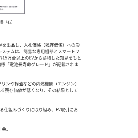
書（右）
Vを出品し、入札価格（残存価値）への影
本システムは、簡易な専用機器とスマートフ
15万台以上のEVから蓄積した知見をもと
示す指標「電池長寿命グレード」が記載されま
ソリンや軽油などの内燃機関（エンジン）
れる残存価値が低くなり、その結果として
きる仕組みづくりに取り組み、EV取引にお
引会。