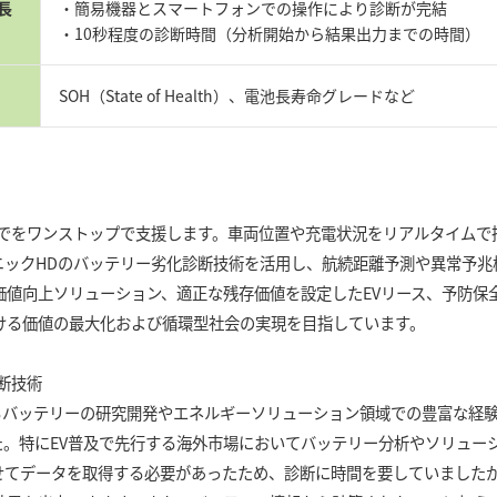
長
・簡易機器とスマートフォンでの操作により診断が完結
・10秒程度の診断時間（分析開始から結果出力までの時間）
SOH（State of Health）、電池長寿命グレードなど
ら運用までをワンストップで支援します。車両位置や充電状況をリアルタイム
ニックHDのバッテリー劣化診断技術を活用し、航続距離予測や異常予兆
価値向上ソリューション、適正な残存価値を設定したEVリース、予防保
ける価値の最大化および循環型社会の実現を目指しています。
断技術
るバッテリーの研究開発やエネルギーソリューション領域での豊富な経験
た。特にEV普及で先行する海外市場においてバッテリー分析やソリュー
せてデータを取得する必要があったため、診断に時間を要していました