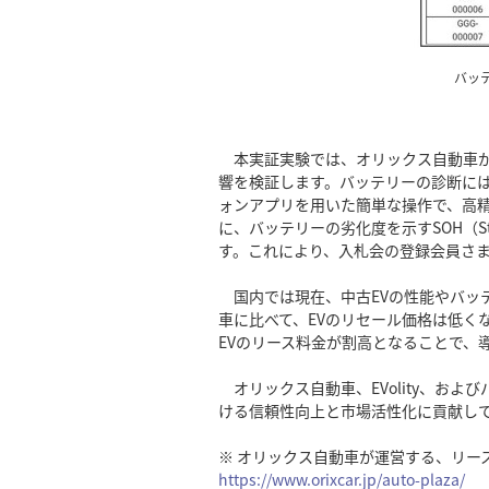
バッ
本実証実験では、オリックス自動車が
響を検証します。バッテリーの診断には
ォンアプリを用いた簡単な操作で、高精
に、バッテリーの劣化度を示すSOH（St
す。これにより、入札会の登録会員さま
国内では現在、中古EVの性能やバッ
車に比べて、EVのリセール価格は低く
EVのリース料金が割高となることで、
オリックス自動車、EVolity、およ
ける信頼性向上と市場活性化に貢献し
※ オリックス自動車が運営する、リー
https://www.orixcar.jp/auto-plaza/