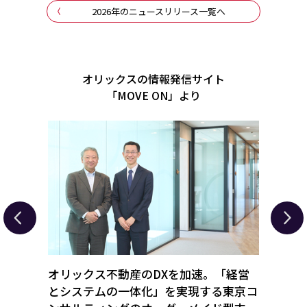
2026年のニュースリリース一覧へ
オリックスの情報発信サイト
「MOVE ON」より
を解
オリックス不動産のDXを加速。「経営
待ち
ト業界
とシステムの一体化」を実現する東京コ
業承