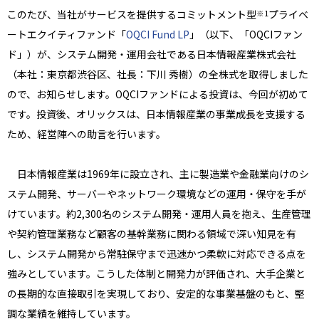
このたび、当社がサービスを提供するコミットメント型
プライベ
※1
ートエクイティファンド「
OQCI Fund LP
」（以下、「OQCIファン
ド」）が、システム開発・運用会社である日本情報産業株式会社
（本社：東京都渋谷区、社長：下川 秀樹）の全株式を取得しました
ので、お知らせします。OQCIファンドによる投資は、今回が初めて
です。投資後、オリックスは、日本情報産業の事業成長を支援する
ため、経営陣への助言を行います。
日本情報産業は1969年に設立され、主に製造業や金融業向けのシ
ステム開発、サーバーやネットワーク環境などの運用・保守を手が
けています。約2,300名のシステム開発・運用人員を抱え、生産管理
や契約管理業務など顧客の基幹業務に関わる領域で深い知見を有
し、システム開発から常駐保守まで迅速かつ柔軟に対応できる点を
強みとしています。こうした体制と開発力が評価され、大手企業と
の長期的な直接取引を実現しており、安定的な事業基盤のもと、堅
調な業績を維持しています。