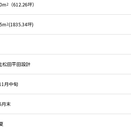
00m
（612.26坪）
2
25m
(1835.34坪)
2
社松田平田設計
年11月中旬
年5月末
年夏