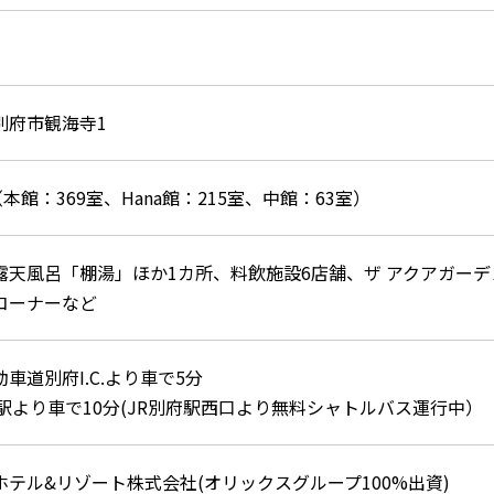
別府市観海寺1
（本館：369室、Hana館：215室、中館：63室）
露天風呂「棚湯」ほか1カ所、料飲施設6店舗、ザ アクアガー
コーナーなど
車道別府I.C.より車で5分
府駅より車で10分(JR別府駅西口より無料シャトルバス運行中）
ホテル&リゾート株式会社(オリックスグループ100%出資)