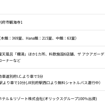
別府市観海寺1
（本館：369室、Hana館：215室、中館：63室）
露天風呂「棚湯」ほか1カ所、料飲施設6店舗、ザ アクアガー
コーナーなど
車道別府I.C.より車で5分
府駅より車で10分(JR別府駅西口より無料シャトルバス運行中）
ホテル＆リゾート株式会社(オリックスグループ100％出資)