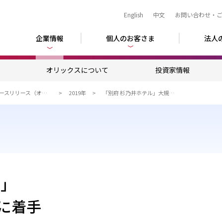
English
中文
お問い合わせ・
企業情報
個人のお客さま
法人
ム
オリックスについて
投資家情報
ニュースリリース（オリックスグループ）
2019年
「別府 杉乃井ホテル」大規模リニューアルに着手
ル」
に着手