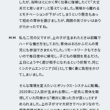
したが、当時はとにかく早く仕事に復帰したくて「大丈
夫だと思います！」と答えていました。現場から離れる
とモチベーションが下がってしまうという懸念もあっ
て短めの育休を選びましたが、周囲の気づかいはあり
がたかったですね。
私も二児の父ですが、上の子が生まれたときは前職で
M.M
ハードな働き方をしており、育休はおろかふだんの育
児にも参加できませんでした。リモートワークもできな
いので毎日夜中に帰宅し、子どもの寝顔を見るだけ。
土日にようやく遊び相手になれるという状態で、同じ
くシステムエンジニア(SE)として働く妻に負担をかけ
てしまいました。
そんな環境を変えたいとオリックス・システムに転職。
2020年に2人目が生まれる際に、一足先に育休を取
得していた同僚から「絶対に取った方が良い」とすす
められました。上の子がママ大好きでベッタリなので、