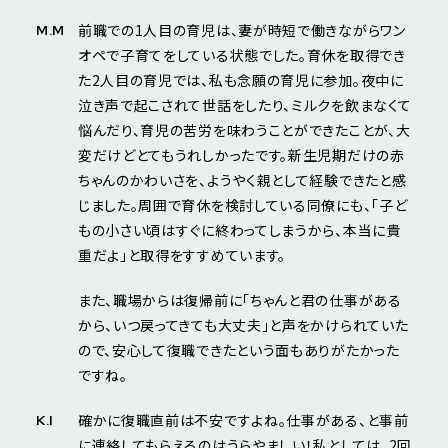
前職での1人目の育児は、妻が時短で働きながらワン
M.M
オペで子育てをしている状態でした。育休を取得でき
た2人目の育児では、私も念願の育児に参加。夜中に
泣き声で起こされて世話をしたり、ミルクを飲まなくて
悩んだり、育児の苦労を味わうことができたことが、大
変だけどとてもうれしかったです。新生児期だけの赤
ちゃんのかわいさを、ようやく親として経験できたと感
じました。周囲で育休を検討している同僚にも、「子ど
もの小さい頃はすぐに終わってしまうから、本当に貴
重だよ」と取得をすすめています。
また、職場からは復帰前に「ちゃんと君の仕事がある
から、いつ戻ってきても大丈夫」と声をかけられていた
ので、安心して復職できたという面もありがたかった
ですね。
確かに復職直前は不安ですよね。仕事がある、と事前
K.I
に連絡してもらえるのはうらやましい！私としては、2回