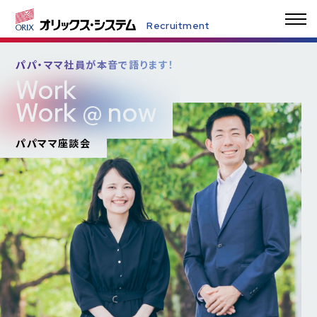
Recruitment
パパ・ママ社員が本音で語ります！
Work
Playback! 私の就活
インタビュー
Work @ now
パパママ座談会
人材育成と各種制度
よくあるご質問／FAQs