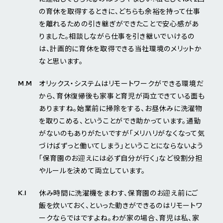
の育休を取得するときに、どちらも余裕を持って仕事
を離れるための引き継ぎができたことで安心感があ
りました。相談しながら仕事を引き継いでいけるの
は、計画的に育休を取得できる当社環境のメリットか
なと思います。
オリックス・システムはリモートワークができる環境だ
M.M
から、育休復帰後も家事と育児が両立できている面も
ありますね。始業前に掃除をする、お昼休みに洗濯物
を取りこめる、ということができ助かっています。通勤
がないのもありがたいですが「メリハリがなくなって気
づけばずっと働いてしまう」ということにならないよう
「保育園のお迎えには必ず自分が行く」など役割分担
やルールを決めて両立しています。
休み時間に洗濯機をまわす、保育園のお迎え前にご
K.I
飯を炊いておく、といった動きができるのはリモートワ
ークならではですよね。わが家の場合、育児は私、家