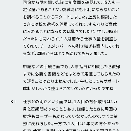
同僚から話を聞いた後に制度面を確認して、収入も一
定保証があることや、復職時にも不利にならないこと
を調べることからスタートしました。上長に相談した
ときには私の選択を尊重してくれて、すんなりと育休
に入れることになったのは驚きでしたね。忙しい時期
だったにも関わらず、1カ月前から仕事の量を調整し
てくれて、チームメンバーへの引き継ぎも案内してくれ
るなど、周囲からはとても助けてもらえました。
申請などの手続き面でも、人事担当に相談したら復帰
までに必要な書類などをまとめて用意してもらえたの
で迷うことはありませんでした。会社としてもサポート
体制がしっかり整えられていて、心強かったですね。
仕事との両立という面では、1人目の育休取得は4カ
K.I
月と短期間だったこともあり、復帰したときに周囲の
環境もユーザーも変わっていなかったので、すぐに業
務に戻れました。一方で、2人目は1年間の育休だった
ので、仕事に復帰したときブランクがあって戸惑うこと