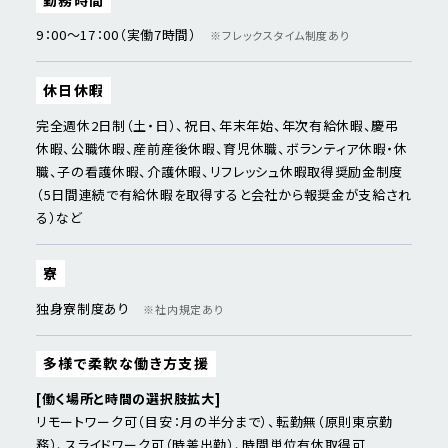
9：00～17：00（実働7時間）
※フレックスタイム制度あり
休日休暇
完全週休2日制（土・日）、祝日、年末年始、年次有給休暇、慶弔
休暇、公職休暇、産前産後休暇、育児休職、ボランティア休暇・休
職、子の看護休暇、介護休暇、リフレッシュ休暇取得奨励金制度
（5日間連続で有給休暇を取得すると会社から報奨金が支給され
る）など
寮
独身寮制度あり
※社内規定あり
多様で柔軟な働き方支援
[働く場所と時間の選択肢拡大]
リモートワーク可（目安：月の半分まで）、転勤無（原則東京勤
務）、スライドワーク可（時差出勤）、時間単位有休取得可