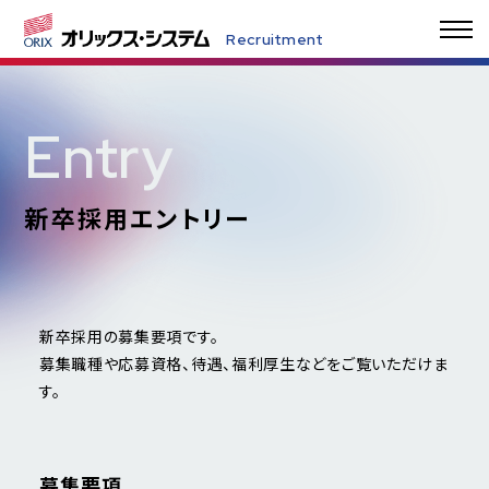
Recruitment
Entry
Playback! 私の就活
インタビュー
新卒採用エントリー
新卒採用の募集要項です。
募集職種や応募資格、待遇、福利厚生などをご覧いただけま
人材育成と各種制度
よくあるご質問／FAQs
す。
募集要項