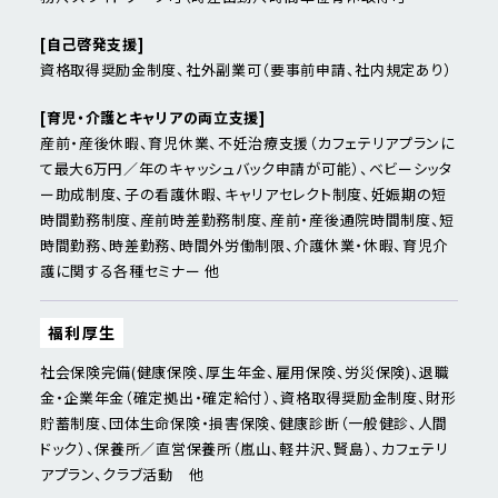
[自己啓発支援]
資格取得奨励金制度、社外副業可（要事前申請、社内規定あり）
[育児・介護とキャリアの両立支援]
産前・産後休暇、育児休業、不妊治療支援（カフェテリアプランに
て最大6万円／年のキャッシュバック申請が可能）、ベビーシッタ
ー助成制度、子の看護休暇、キャリアセレクト制度、妊娠期の短
時間勤務制度、産前時差勤務制度、産前・産後通院時間制度、短
時間勤務、時差勤務、時間外労働制限、介護休業・休暇、育児介
護に関する各種セミナー 他
福利厚生
社会保険完備(健康保険、厚生年金、雇用保険、労災保険)、退職
金・企業年金（確定拠出・確定給付）、資格取得奨励金制度、財形
貯蓄制度、団体生命保険・損害保険、健康診断（一般健診、人間
ドック）、保養所／直営保養所（嵐山、軽井沢、賢島）、カフェテリ
アプラン、クラブ活動 他