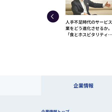
で製造
「氷を買う」文化を創っ
人手不足時代のサービ
る。
た小久保製氷冷蔵。“冷
業をどう進化させるか
プと
やす価値”で市場を広げ
「食とホスピタリティ
る事業戦略とは
で成長を続けるリエイ
事業戦略
企業情報
企業情報トップ