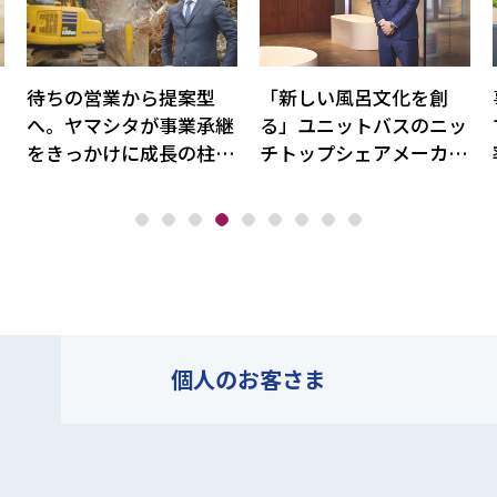
ス
待ちの営業から提案型
「新しい風呂文化を創
。
へ。ヤマシタが事業承継
る」ユニットバスのニッ
」
をきっかけに成長の柱と
チトップシェアメーカ
の
してレアメタル事業を育
ー・日ポリ化工の対応力
てた理由
個人の
お客さま