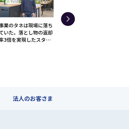
事業のタネは現場に落ち
コロナ禍からV字回復し
現場
ていた。落とし物の返却
た愛知の総合ギフトメー
の
率3倍を実現したスター
カー・オリジナルあい。
ワ
トアップfindの発想転換
「驚きをデザインする」
業
に迫る
企画力に迫る
法人の
お客さま