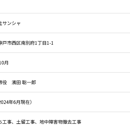
社サンシャ
神戸市西区南別府1丁目1-1
10月
締役 濱田 聡一郎
2024年6月現在）
ち工事、土留工事、地中障害物撤去工事