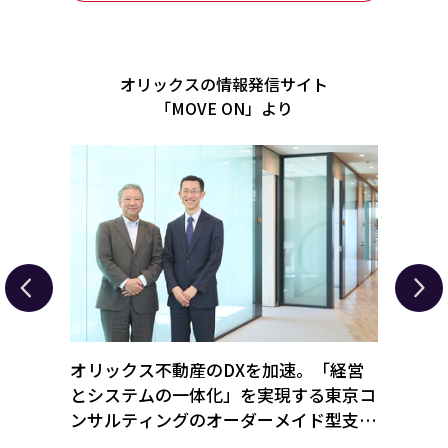
オリックスの情報発信サイト
「MOVE ON」より
丸ごと
オリックス不動産のDXを加速。「経営
経営難
オリッ
とシステムの一体化」を実現する東京コ
ホテ
ンサルティングのオーダーメイド型支援
テル
とは