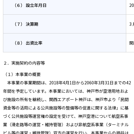
（６） 設立年月日
2
（７） 決算期
3
（８） 出資比率
関
２．実施契約の内容等
（１）本事業の概要
本事業の事業期間は、2018年4月1日から2060年3月31日までの42
年間を予定しています。本事業においては、神戸市が空港用地およ
び施設の所有を継続し、関西エアポート神戸は、神戸市より「民間
資金等の活用による公共施設等の整備等の促進に関する法律」に基
づく公共施設等運営権の設定を受けて、神戸空港について航空系事
業（滑走路等の運営・維持管理）および非航空系事業（ターミナル
ビル等の運営・維持管理）双方の運営を行い、本事業からの損益は