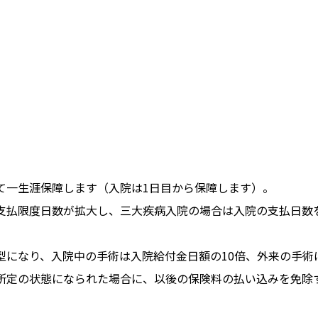
いて一生涯保障します（入院は1日目から保障します）。
は支払限度日数が拡大し、三大疾病入院の場合は入院の支払日数
動型になり、入院中の手術は入院給付金日額の10倍、外来の手術
り所定の状態になられた場合に、以後の保険料の払い込みを免除