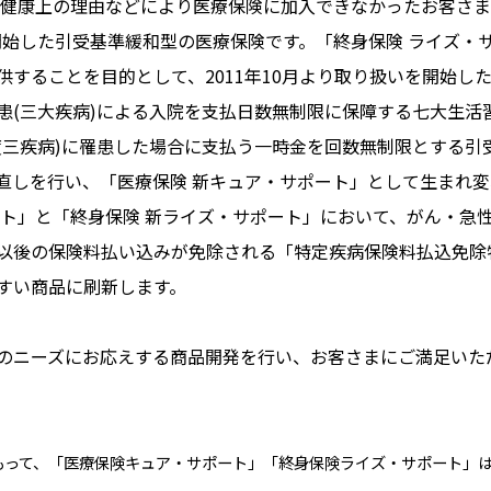
健康上の理由などにより医療保険に加入できなかったお客さま
を開始した引受基準緩和型の医療保険です。「終身保険 ライズ
することを目的として、2011年10月より取り扱いを開始し
(三大疾病)による入院を支払日数無制限に保障する七大生活習
度三疾病)に罹患した場合に支払う一時金を回数無制限とする引
直しを行い、「医療保険 新キュア・サポート」として生まれ変
ト」と「終身保険 新ライズ・サポート」において、がん・急
以後の保険料払い込みが免除される「特定疾病保険料払込免除
すい商品に刷新します。
ニーズにお応えする商品開発を行い、お客さまにご満足いた
日をもって、「医療保険キュア・サポート」「終身保険ライズ・サポート」