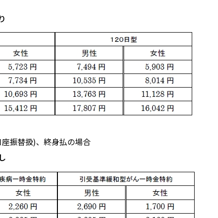
り
口座振替扱)、終身払の場合
し