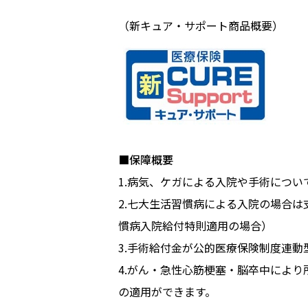
（新キュア・サポート商品概要）
■保障概要
1.病気、ケガによる入院や手術につ
2.七大生活習慣病による入院の場合
慣病入院給付特則適用の場合）
3.手術給付金が公的医療保険制度連
4.がん・急性心筋梗塞・脳卒中によ
の適用ができます。