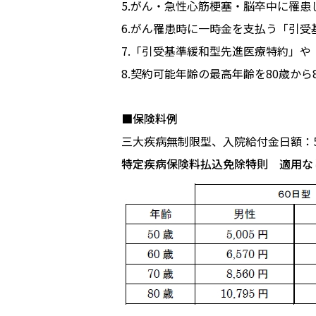
5.がん・急性心筋梗塞・脳卒中に罹
6.がん罹患時に一時金を支払う「引
7.「引受基準緩和型先進医療特約」
8.契約可能年齢の最高年齢を80歳から
■保険料例
三大疾病無制限型、入院給付金日額：5
特定疾病保険料払込免除特則 適用な