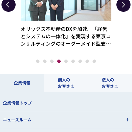
トバス
オリックス不動産のDXを加速。「経営
人手
日ポリ
とシステムの一体化」を実現する東京コ
せる
ンサルティングのオーダーメイド型支援
を続
とは
個人の
法人の
企業情報
お客さま
お客さま
企業情報トップ
ニュースルーム