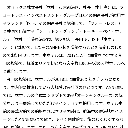
オリックス株式会社（本社：東京都港区、社長：井上 亮）は、フ
ォートレス・インベストメント・グループLLC
の関連会社が運用す
※
るファンド（以下、その関連会社と総称して、「フォートレス」）
と共同で出資する『シェラトン・グランデ・トーキョーベイ・ホテ
ル』（本社：千葉県浦安市、総支配人：長田 明、以下「本ホテ
ル」）において、175室のANNEX棟を増築することを決定しました
のでお知らせします。本ホテルは、2017年2月に開業を予定する今
回の増築で、舞浜エリアで初となる客室数1,000室超の大型ホテルへ
と進化します。
今回の増築は、本ホテルが2018年に開業30周年を迎えるにあた
り、中期的に推進している大規模改装計画のひとつです。ANNEX棟
では、本ホテルの全体コンセプトである｢オーシャンクルーズ｣の気
分をより一層感じていただけるインテリアを採用します。ホテル本
館の豪華客船での船旅を想起させる内装は、航海中の寄港地をイメ
ージしたANNEX棟まで続き、明るく開放的で、旅のわくわくする雰
囲気を演出します。また、既存客室の改装プロジェクトも2014年秋