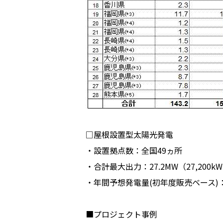
□屋根設置型太陽光発電
・設置拠点数：全国49ヵ所
・合計最大出力：27.2MW（27,200k
・年間予想発電量(初年度販売ベース)：2
■プロジェクト事例