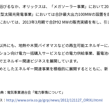
びるなか、オリックスは、「メガソーラー事業」において201
置型太陽光発電事業」においては合計最大出力100MWの設置
おいては、2013年3月期で合計92 MWの販売実績を有し、
。
外にも、地熱や木質バイオマスなどの再生可能エネルギーによ
ション向け電力一括購入サービスなどの電力供給事業、蓄電池
でエネルギー関連ビジネスを展開しています。
めとしたエネルギー関連事業を積極的に展開するとともに、新
算。出典：電気事業連合会「電力事情について」
ース：
http://www.orix.co.jp/grp/news/2012/121127_ORIXJ.html