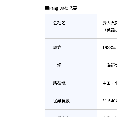
■
Pang Da社概要
会社名
庞大汽
（英語表記
設立
1988年
上場
上海証券
所在地
中国・
従業員数
31,6