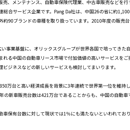
自動車販売、メンテナンス、自動車保険代理業、中古車販売などを
合サービス企業です。Pang Da社は、中国26の省に約1,1
約90ブランドの車種を取り扱っています。2010年度の販売
の幅広い事業基盤に、オリックスグループが世界各国で培ってきた
まれる中国の自動車リース市場で付加価値の高いサービスをご
理ビジネスなどの新しいサービスも検討してまいります。
,850万台と高い経済成長を背景に3年連続で世界第一位を維
1年の新車販売台数は421万台であることからも、中国の自動
車保有台数に対して現状では1％にも満たないといわれており