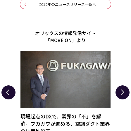
2012年のニュースリリース一覧へ
オリックスの情報発信サイト
「MOVE ON」より
進化さ
現場起点のDXで、業界の「不」を解
経営難
で成長
消。フカガワが進める、空調ダクト業界
ホテ
の生産性改革
テル