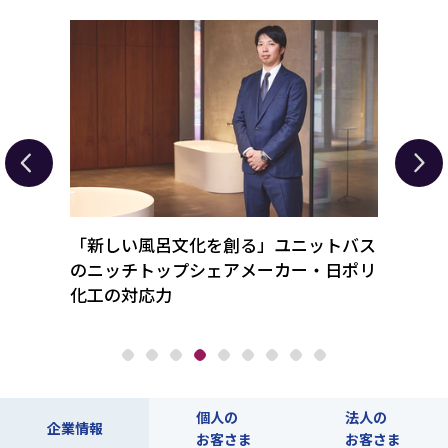
タが事
「新しい風呂文化を創る」ユニットバス
人手
てレア
のニッチトップシェアメーカー・日ポリ
せる
化工の対応力
を続
個人の
法人の
企業情報
お客さま
お客さま