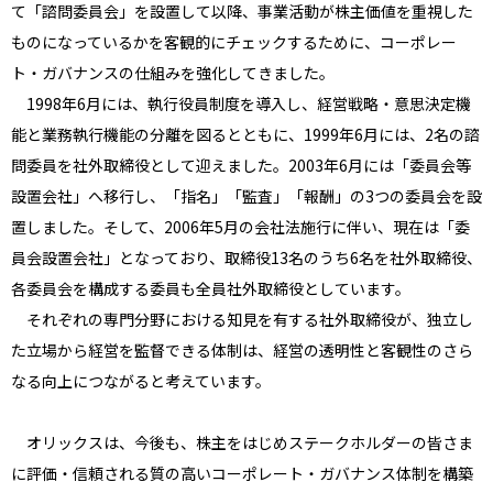
て「諮問委員会」を設置して以降、事業活動が株主価値を重視した
ものになっているかを客観的にチェックするために、コーポレー
ト・ガバナンスの仕組みを強化してきました。
1998年6月には、執行役員制度を導入し、経営戦略・意思決定機
能と業務執行機能の分離を図るとともに、1999年6月には、2名の諮
問委員を社外取締役として迎えました。2003年6月には「委員会等
設置会社」へ移行し、「指名」「監査」「報酬」の3つの委員会を設
置しました。そして、2006年5月の会社法施行に伴い、現在は「委
員会設置会社」となっており、取締役13名のうち6名を社外取締役、
各委員会を構成する委員も全員社外取締役としています。
それぞれの専門分野における知見を有する社外取締役が、独立し
た立場から経営を監督できる体制は、経営の透明性と客観性のさら
なる向上につながると考えています。
オリックスは、今後も、株主をはじめステークホルダーの皆さま
に評価・信頼される質の高いコーポレート・ガバナンス体制を構築