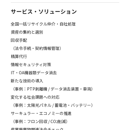
サービス・ソリューション
全国一括リサイクル仲介・自社処理
資産の集約と選別
回収手配
（法令手続・契約情報管理）
精算代行
情報セキュリティ対策
IT・OA機器類データ消去
新たな技術の導入
（事例：PTP剥離機 / データ消去装置・車両）
変化する社会課題への対応
（事例：太陽光パネル / 蓄電池・バッテリー）
サーキュラー・エコノミーの推進
（事例：フロン回収 / CO
削減）
2
産業廃棄物関連法令チェック