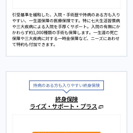
引受基準を緩和した、⼊院‧⼿術歴や持病のある⽅も⼊り
やすい、⼀⽣涯保障の医療保険です。特に七⼤⽣活習慣病
や三⼤疾病による⼊院を⼿厚くサポート。⼊院の有無にか
かわらず約1,000種類の⼿術も保障します。⼀⽣涯の死亡
保障や三⼤疾病に対する⼀時⾦保障など、ニーズにあわせ
て特約も付加できます。
持病のある⽅も⼊りやすい終身保険
終身保険
ライズ・サポート・プラス