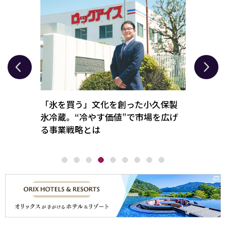
Xを丸ご
「氷を買う」文化を創った小久保製
現場起
ップと
氷冷蔵。“冷やす価値”で市場を広げ
消。フ
る事業戦略とは
業界の