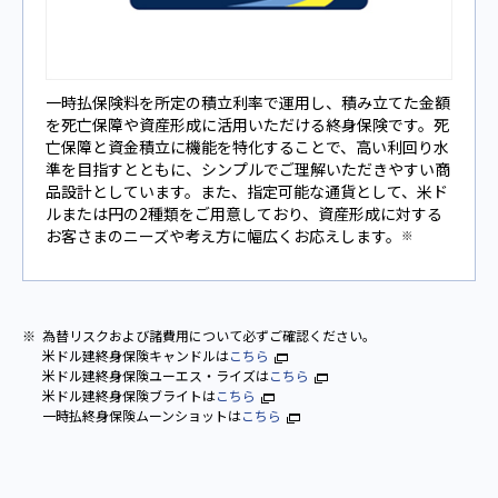
一時払保険料を所定の積立利率で運用し、積み立てた金額
を死亡保障や資産形成に活用いただける終身保険です。死
亡保障と資金積立に機能を特化することで、高い利回り水
準を目指すとともに、シンプルでご理解いただきやすい商
品設計としています。また、指定可能な通貨として、米ド
ルまたは円の2種類をご用意しており、資産形成に対する
お客さまのニーズや考え方に幅広くお応えします。
※
為替リスクおよび諸費用について必ずご確認ください。
米ドル建終身保険キャンドルは
こちら
米ドル建終身保険ユーエス・ライズは
こちら
米ドル建終身保険ブライトは
こちら
一時払終身保険ムーンショットは
こちら