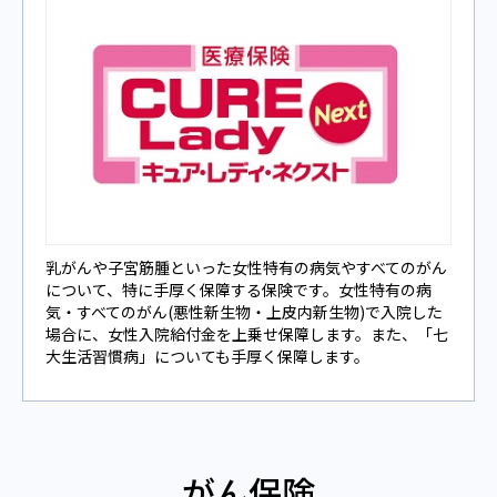
乳がんや⼦宮筋腫といった⼥性特有の病気やすべてのがん
について、特に⼿厚く保障する保険です。⼥性特有の病
気‧すべてのがん(悪性新⽣物‧上⽪内新⽣物)で⼊院した
場合に、⼥性⼊院給付⾦を上乗せ保障します。また、「七
大生活習慣病」についても手厚く保障します。
がん保険