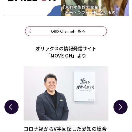
ORIX Channel一覧へ
オリックスの情報発信サイト
「MOVE ON」より
ニット
コロナ禍からV字回復した愛知の総合
オリッ