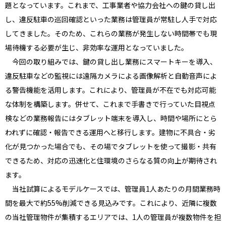
題となっています。これまで、工事業者や協力会社への鍵の貸し出
し、違反駐車の巡回確認といった業務は管理員が常駐し人手で対応
してきました。そのため、これらの業務が発生しない時間帯でも現
場待機する必要が生じ、非効率な運用となっていました。
今回の取り組みでは、鍵の貸し出し業務にスマートキーを導入、
違反駐車などの監視には遠隔カメラによる画像解析と自動音声によ
る警告機能を活用します。これにより、管理員が不在でも対応可能
な体制を構築します。併せて、これまで手書きで行っていた目視点
検などの業務報告にはタブレット端末を導入し、時間や場所にとら
われずに確認・報告できる運用へと移行します。建物に不具合・劣
化が見つかった場合でも、その場でタブレットを使って撮影・共有
できるため、対応の迅速化と住環境のさらなる質の向上が期待され
ます。
当社試算によるモデルケースでは、管理員1人あたりの月間業務時
間を最大で約55%削減できる見込みです。これにより、近隣に複数
の当社管理物件が集積するエリアでは、1人の管理員が複数物件を担