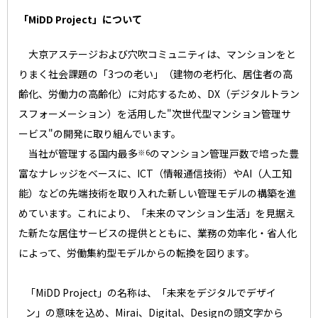
「MiDD Project」について
大京アステージおよび穴吹コミュニティは、マンションをと
りまく社会課題の「3つの老い」（建物の老朽化、居住者の高
齢化、労働力の高齢化）に対応するため、DX（デジタルトラン
スフォーメーション）を活用した"次世代型マンション管理サ
ービス"の開発に取り組んでいます。
当社が管理する国内最多
のマンション管理戸数で培った豊
※6
富なナレッジをベースに、ICT（情報通信技術）やAI（人工知
能）などの先端技術を取り入れた新しい管理モデルの構築を進
めています。これにより、「未来のマンション生活」を見据え
た新たな居住サービスの提供とともに、業務の効率化・省人化
によって、労働集約型モデルからの転換を図ります。
「MiDD Project」の名称は、「未来をデジタルでデザイ
ン」の意味を込め、Mirai、Digital、Designの頭文字から