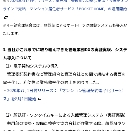
※3
2023年3月8日付リリース：業界初！管理組合の総会出席・投票をオン
ラインで完結 マンション居住者サービス「POCKET HOME」の運用開始
※4 一部管理組合には、顔認証によるオートロック開錠システムも導入い
たします。
3. 当社がこれまでに取り組んできた管理業務DXの実証実験、システ
ム導入について
（1）電子契約システムの導入
管理委託契約書など管理組合と管理会社との間で締結する書面を
電子化し、利便性と業務効率化の向上を図りました。
・
2020年7月1日付リリース：「マンション管理契約電子化サービ
ス」を8月1日開始
（2）顔認証・ワンタイムキーによる入館管理システム（実証実験）
共用部の清掃・設備点検等で協力会社が作業する際、顔認証やワ