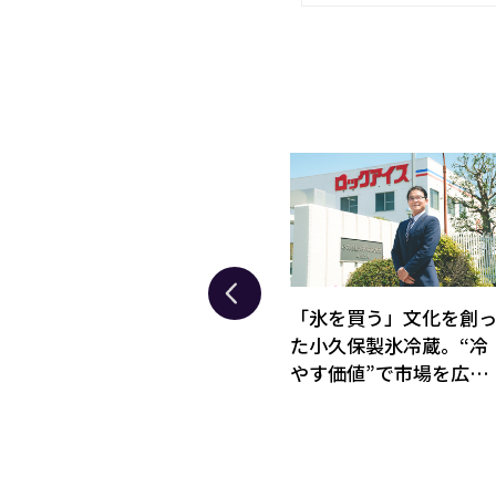
復し
待ちの営業から提案型
「氷を買う」文化を創
メー
へ。ヤマシタが事業承継
た小久保製氷冷蔵。“冷
い。
をきっかけに成長の柱と
やす価値”で市場を広げ
る」
してレアメタル事業を育
る事業戦略とは
てた理由