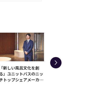
「新しい風呂文化を創
“本当に使えるAI”で製造
事
る」ユニットバスのニッ
業DXを丸ごと支える。
て
チトップシェアメーカ
大阪発スタートアップと
率
ー・日ポリ化工の対応力
オリックスの挑戦
トア
に