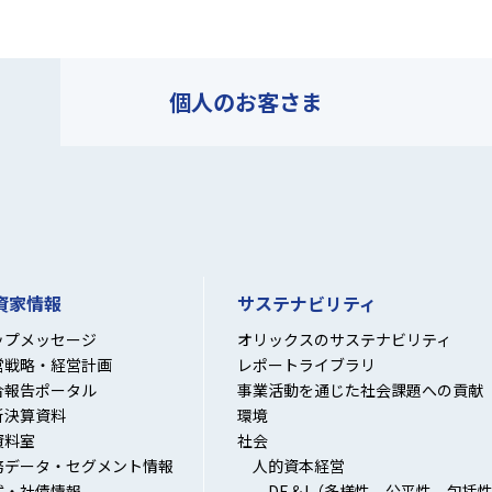
個人の
お客さま
資家情報
サステナビリティ
ップメッセージ
オリックスのサステナビリティ
営戦略・経営計画
レポートライブラリ
合報告ポータル
事業活動を通じた社会課題への貢献
新決算資料
環境
資料室
社会
務データ・セグメント情報
人的資本経営
式・社債情報
DE＆I（多様性、公平性、包括