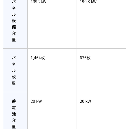
パ
439.2kW
190.8 kW
ネ
ル
設
備
容
量
パ
1,464枚
636枚
ネ
ル
枚
数
蓄
20 kW
20 kW
電
池
容
量