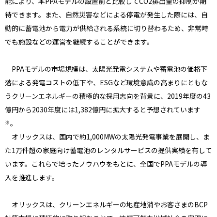
能により、本PPAモデルの設置前と比較してCO2排出量の抑制が期
待できます。また、自然災害などによる停電が発生した際には、自
動的に蓄電池から電力が供給される系統に切り替わるため、非常時
でも施設などの運営を継続することができます。
PPAモデルの市場規模は、太陽光発電システムや蓄電池の価格下
落による発電コストの低下や、ESGなど環境意識の高まりにともな
うクリーンエネルギーの積極的な採用志向を背景に、2019年度の43
億円から2030年度には1,382億円に拡大すると予想されています
。
※
オリックスは、国内で約1,000MWの太陽光発電事業を展開し、ま
た1万件超の家庭向け蓄電池のレンタルサービスの提供実績を有して
います。これらで培ったノウハウをもとに、全国でPPAモデルの導
入を推進します。
オリックスは、クリーンエネルギーの地産地消やお客さまのBCP