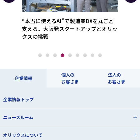
を解
“本当に使えるAI”で製造業DXを丸ごと
経営難
ト業界
支える。大阪発スタートアップとオリッ
ホテ
クスの挑戦
テル
個人の
法人の
企業情報
お客さま
お客さま
企業情報トップ
ニュースルーム
オリックスについて