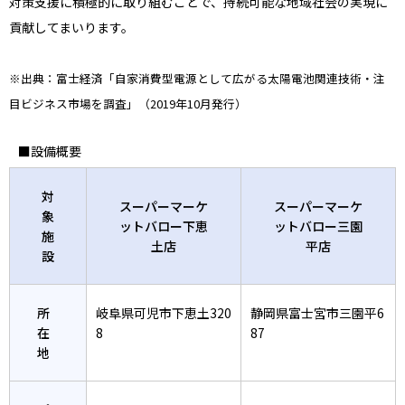
対策支援に積極的に取り組むことで、持続可能な地域社会の実現に
貢献してまいります。
※出典：富士経済「自家消費型電源として広がる太陽電池関連技術・注
目ビジネス市場を調査」（2019年10月発行）
■設備概要
対
スーパーマーケ
スーパーマーケ
象
ットバロー下恵
ットバロー三園
施
土店
平店
設
所
岐阜県可児市下恵土320
静岡県富士宮市三園平6
在
8
87
地