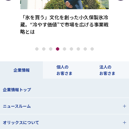
丸ごと
「氷を買う」文化を創った小久保製氷冷
コロナ
オリッ
蔵。“冷やす価値”で市場を広げる事業戦
フト
略とは
をデ
個人の
法人の
企業情報
お客さま
お客さま
企業情報トップ
ニュースルーム
オリックスについて