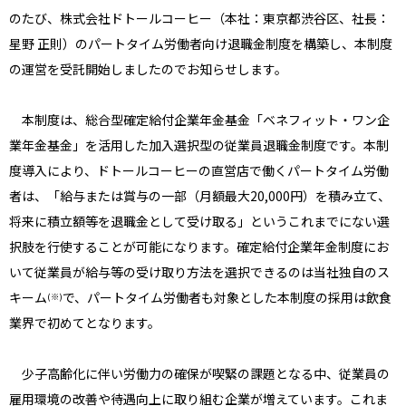
のたび、株式会社ドトールコーヒー（本社：東京都渋谷区、社長：
星野 正則）のパートタイム労働者向け退職金制度を構築し、本制度
の運営を受託開始しましたのでお知らせします。
本制度は、総合型確定給付企業年金基金「ベネフィット・ワン企
業年金基金」を活用した加入選択型の従業員退職金制度です。本制
度導入により、ドトールコーヒーの直営店で働くパートタイム労働
者は、「給与または賞与の一部（月額最大20,000円）を積み立て、
将来に積立額等を退職金として受け取る」というこれまでにない選
択肢を行使することが可能になります。確定給付企業年金制度にお
いて従業員が給与等の受け取り方法を選択できるのは当社独自のス
キーム
で、パートタイム労働者も対象とした本制度の採用は飲食
(※)
業界で初めてとなります。
少子高齢化に伴い労働力の確保が喫緊の課題となる中、従業員の
雇用環境の改善や待遇向上に取り組む企業が増えています。これま