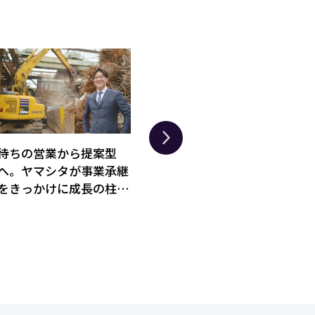
待ちの営業から提案型
経営難を切り抜けた「別
「
へ。ヤマシタが事業承継
府温泉 杉乃井ホテル」
る
をきっかけに成長の柱と
の成功に見る、オリック
チ
してレアメタル事業を育
ス流ホテル運営術
ー
てた理由