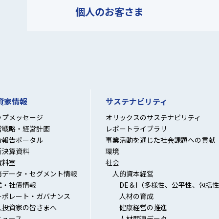
個人の
お客さま
資家情報
サステナビリティ
ップメッセージ
オリックスのサステナビリティ
営戦略・経営計画
レポートライブラリ
合報告ポータル
事業活動を通じた社会課題への貢献
新決算資料
環境
資料室
社会
務データ・セグメント情報
人的資本経営
式・社債情報
DE＆I（多様性、公平性、包括
ーポレート・ガバナンス
人材の育成
人投資家の皆さまへ
健康経営の推進
ニュース
人材関連データ