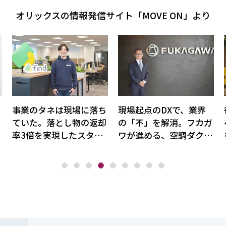
オリックスの情報発信サイト「MOVE ON」より
事業のタネは現場に落ち
現場起点のDXで、業界
ー
ていた。落とし物の返却
の「不」を解消。フカガ
。
率3倍を実現したスター
ワが進める、空調ダクト
」
トアップfindの発想転換
業界の生産性改革
に迫る