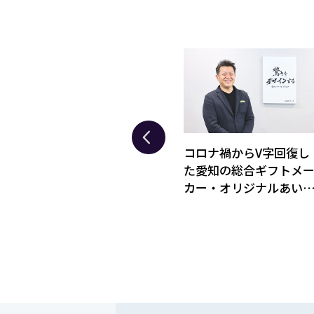
で製造
オリックス不動産のDX
コロナ禍からV字回復し
る。
を加速。「経営とシステ
た愛知の総合ギフトメ
プと
ムの一体化」を実現する
カー・オリジナルあい
東京コンサルティングの
「驚きをデザインする
オーダーメイド型支援と
企画力に迫る
は