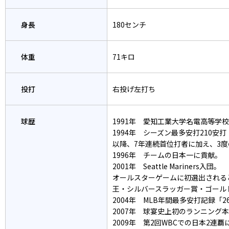
身長
180センチ
体重
71キロ
投打
右投げ左打ち
球歴
1991年 愛知工業大学名電高等学
1994年 シーズン最多安打210安
以降、7年連続首位打者に加え、3度
1996年 チームの日本一に貢献。
2001年 Seattle Mariners入団。
オールスターゲームに初選出される
王・シルバースラッガー賞・ゴール
2004年 MLB年間最多安打記録「2
2007年 球宴史上初のランニング本
2009年 第2回WBCでの日本2連覇