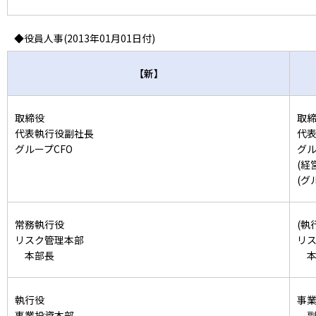
◆役員人事(2013年01月01日付)
【新】
取締役
取
代表執行役副社長
代
グループCFO
グル
(経
(グ
常務執行役
(執
リスク管理本部
リ
本部長
本
執行役
事
事業投資本部
副