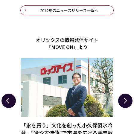
2012年のニュースリリース一覧へ
オリックスの情報発信サイト
「MOVE ON」より
を解
「氷を買う」文化を創った小久保製氷冷
事業
ト業界
蔵。“冷やす価値”で市場を広げる事業戦
物の返