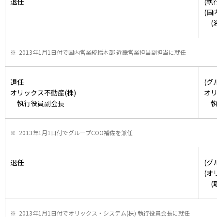
退任
(執
(国
(
2013年1月1日付で国内営業統括本部 近畿営業担当副担当に就任
退任
(グ
オリックス不動産(株)
オリ
執行役員副会長
執
2013年1月1日付でグループCOO補佐を兼任
退任
(グ
(オ
(取
2013年1月1日付でオリックス・システム(株) 執行役員会長に就任