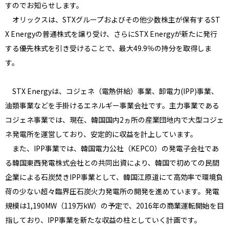
すのでお知らせします。
オリックスは、STXグループおよびその他少数株主が保有するST
X Energyの普通株式を譲り受け、さらにSTX Energyが新たに発行
する優先株式を引き受けることで、最大49.9％の持分を取得しま
す。
STX Energyは、コジェネ（電熱併給）事業、卸電力(IPP)事業、
油類事業などを手掛けるエネルギー事業会社です。主力事業である
コジェネ事業では、現在、韓国国内2ヵ所の産業団地内で大型コジェ
ネ発電所を運営しており、安定的に収益を計上しています。
また、IPP事業では、韓国電力公社（KEPCO）の発電子会社であ
る韓国東西発電株式会社との共同出資により、韓国で初めての民間
企業による石炭焚きIPP事業として、韓国江原道にて高効率で環境負
荷の少ない超々臨界圧石炭火力発電所の開発を進めています。発電
規模は1,190MW（119万kW）の予定で、2016年の商業運転開始を目
指しており、IPP事業を新たな収益の柱としていく計画です。