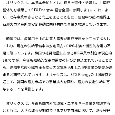
オリックスは、本資本参加とともに役員を選任・派遣し、共同経
営体制を構築してSTX Energyの経営全般に参画します。これによ
り、既存事業のさらなる向上を図るとともに、建設中の超々臨界圧
石炭火力発電所の安定稼動に向け共同で事業を推進していきます。
韓国では、産業用を中心に電力需要が政府予想を上回って拡大し
ており、現在の供給予備率は安定目安の10％未満と慢性的な電力不
足に陥っています。韓国の総発電量に占めるIPP事業の割合は現在約
1割ですが、今後も継続的な電力需要の伸びが見込まれていることか
ら、高効率な超々臨界圧石炭火力発電を活用したIPP事業の需要が高
まると期待されています。オリックスは、STX Energyの共同経営を
通じて、韓国の電力市場での事業拡大を図り、電力の安定供給に寄
与することを目指します。
オリックスは、今後も国内外で環境・エネルギー事業を推進する
とともに、大きな成長が期待できるアジア市場において、成長分野