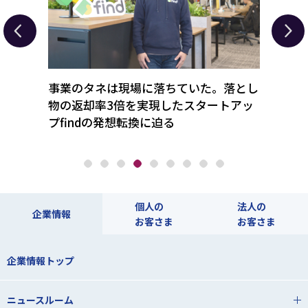
総合ギ
事業のタネは現場に落ちていた。落とし
「氷
「驚き
物の返却率3倍を実現したスタートアッ
蔵。“
プfindの発想転換に迫る
略と
個人の
法人の
企業情報
お客さま
お客さま
企業情報トップ
ニュースルーム