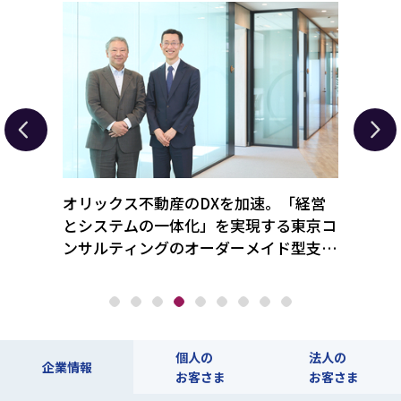
総合ギ
オリックス不動産のDXを加速。「経営
「新
「驚き
とシステムの一体化」を実現する東京コ
のニ
ンサルティングのオーダーメイド型支援
化工
とは
個人の
法人の
企業情報
お客さま
お客さま