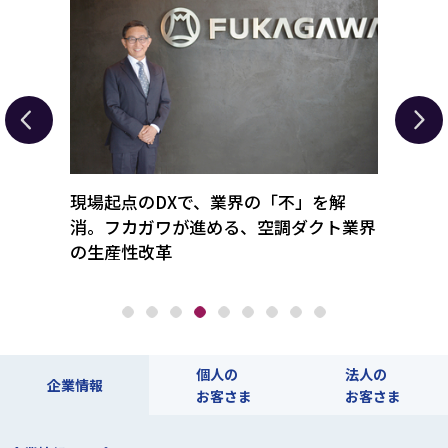
進化さ
現場起点のDXで、業界の「不」を解
「新
で成長
消。フカガワが進める、空調ダクト業界
のニ
の生産性改革
化工
個人の
法人の
企業情報
お客さま
お客さま