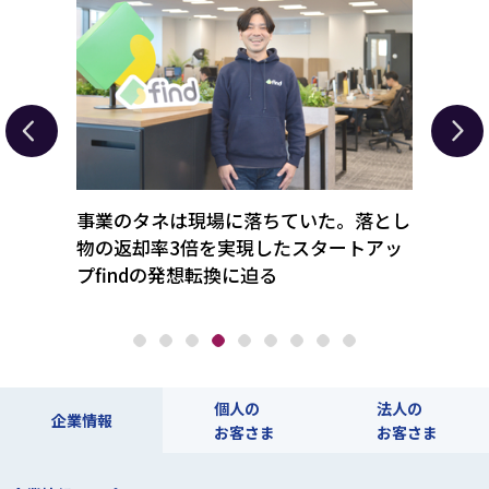
製氷冷
事業のタネは現場に落ちていた。落とし
待ち
る事業戦
物の返却率3倍を実現したスタートアッ
業承
プfindの発想転換に迫る
メタ
個人の
法人の
企業情報
お客さま
お客さま