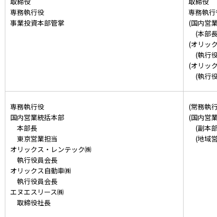
取締役
取締役
専務執行役
専務執行
事業投資本部管掌
(国内営
(本部長
(オリッ
(執行役
(オリッ
(執行役
専務執行役
(常務執行
国内営業統括本部
(国内営
本部長
(副本部
東京営業担当
(地域営
オリックス・レンテック㈱
執行役員会長
オリックス自動車㈱
執行役員会長
エヌエスリース㈱
取締役社長