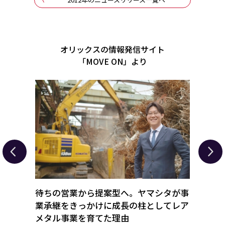
オリックスの情報発信サイト
「MOVE ON」より
トバス
待ちの営業から提案型へ。ヤマシタが事
オリッ
日ポリ
業承継をきっかけに成長の柱としてレア
とシ
メタル事業を育てた理由
ンサ