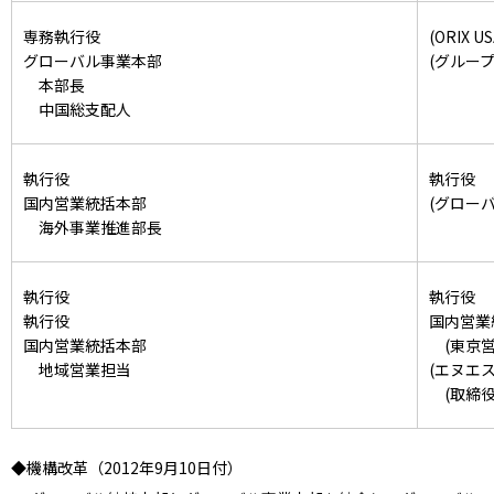
専務執行役
(ORIX U
グローバル事業本部
(グループ
本部長
中国総支配人
執行役
執行役
国内営業統括本部
(グロー
海外事業推進部長
執行役
執行役
執行役
国内営業
国内営業統括本部
(東京営
地域営業担当
(エヌエ
(取締役
◆機構改革（2012年9月10日付）