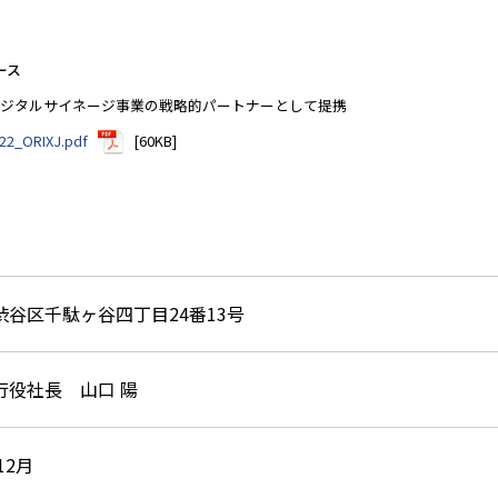
ース
デジタルサイネージ事業の戦略的パートナーとして提携
622_ORIXJ.pdf
[60KB]
渋谷区千駄ヶ谷四丁目24番13号
行役社長 山口 陽
12月