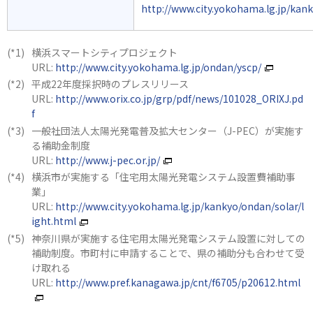
http://www.city.yokohama.lg.jp/kan
横浜スマートシティプロジェクト
URL:
http://www.city.yokohama.lg.jp/ondan/yscp/
平成22年度採択時のプレスリリース
URL:
http://www.orix.co.jp/grp/pdf/news/101028_ORIXJ.pd
f
一般社団法人太陽光発電普及拡大センター（J-PEC）が実施す
る補助金制度
URL:
http://www.j-pec.or.jp/
横浜市が実施する「住宅用太陽光発電システム設置費補助事
業」
URL:
http://www.city.yokohama.lg.jp/kankyo/ondan/solar/l
ight.html
神奈川県が実施する住宅用太陽光発電システム設置に対しての
補助制度。市町村に申請することで、県の補助分も合わせて受
け取れる
URL:
http://www.pref.kanagawa.jp/cnt/f6705/p20612.html