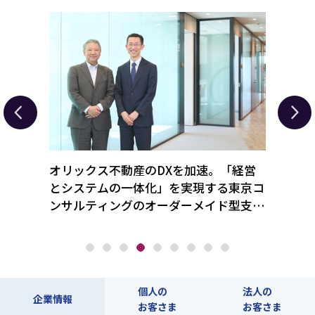
を解
オリックス不動産のDXを加速。「経営
「新
ト業界
とシステムの一体化」を実現する東京コ
のニ
ンサルティングのオーダーメイド型支援
化工
とは
個人の
法人の
企業情報
お客さま
お客さま