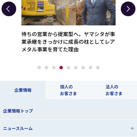
総合ギ
待ちの営業から提案型へ。ヤマシタが事
“本当
「驚き
業承継をきっかけに成長の柱としてレア
支え
メタル事業を育てた理由
クス
個人の
法人の
企業情報
お客さま
お客さま
企業情報トップ
ニュースルーム